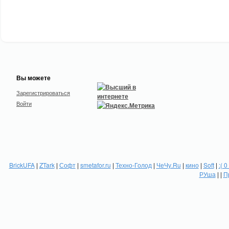
Вы можете
Зарегистрироваться
Войти
BrickUFA
|
ZTark
|
Софт
|
smetafor.ru
|
Техно-Голод
|
ЧеЧу.Ru
|
кино
|
Soft
|
:( 0
РУша
| |
П