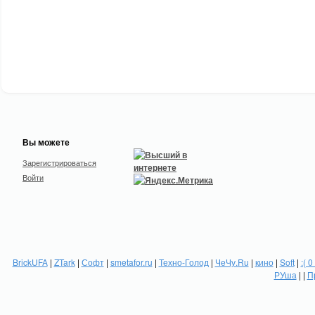
Вы можете
Зарегистрироваться
Войти
BrickUFA
|
ZTark
|
Софт
|
smetafor.ru
|
Техно-Голод
|
ЧеЧу.Ru
|
кино
|
Soft
|
:( 0
РУша
| |
П