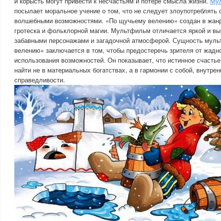
и корысть могут привести к несчастьям и потере смысла жизни.
Мул
посылает моральное учение о том, что не следует злоупотреблять
волшебными возможностями. «По щучьему велению» создан в жанр
гротеска и фольклорной магии. Мультфильм отличается яркой и вы
забавными персонажами и загадочной атмосферой. Сущность мул
велению» заключается в том, чтобы предостеречь зрителя от жадн
использования возможностей. Он показывает, что истинное счасть
найти не в материальных богатствах, а в гармонии с собой, внутрен
справедливости.