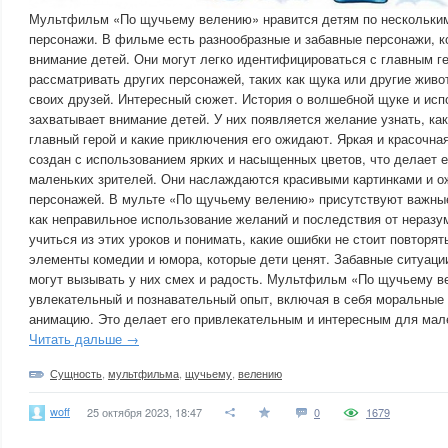
Мультфильм «По щучьему велению» нравится детям по нескольки
персонажи. В фильме есть разнообразные и забавные персонажи, 
внимание детей. Они могут легко идентифицироваться с главным г
рассматривать других персонажей, таких как щука или другие жив
своих друзей. Интересный сюжет. История о волшебной щуке и ис
захватывает внимание детей. У них появляется желание узнать, ка
главный герой и какие приключения его ожидают. Яркая и красочн
создан с использованием ярких и насыщенных цветов, что делает 
маленьких зрителей. Они наслаждаются красивыми картинками и 
персонажей. В мульте «По щучьему велению» присутствуют важные
как неправильное использование желаний и последствия от неразу
учиться из этих уроков и понимать, какие ошибки не стоит повторя
элементы комедии и юмора, которые дети ценят. Забавные ситуац
могут вызывать у них смех и радость. Мультфильм «По щучьему в
увлекательный и познавательный опыт, включая в себя моральные 
анимацию. Это делает его привлекательным и интересным для мал
Читать дальше →
Сущность
,
мультфильма
,
щучьему
,
велению
woff
25 октября 2023, 18:47
0
1679