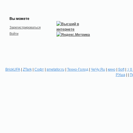
Вы можете
Зарегистрироваться
Войти
BrickUFA
|
ZTark
|
Софт
|
smetafor.ru
|
Техно-Голод
|
ЧеЧу.Ru
|
кино
|
Soft
|
:( 0
РУша
| |
П