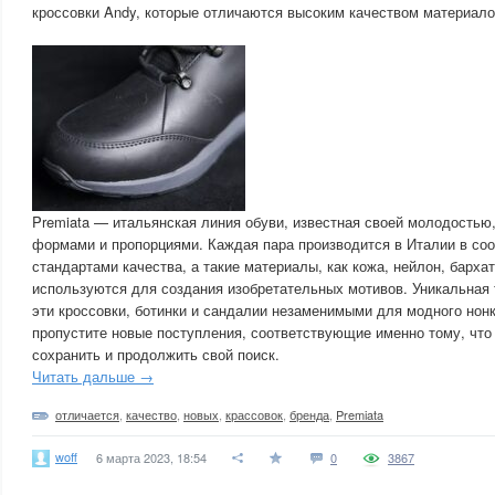
кроссовки Andy, которые отличаются высоким качеством материало
Premiata — итальянская линия обуви, известная своей молодостью
формами и пропорциями. Каждая пара производится в Италии в соо
стандартами качества, а такие материалы, как кожа, нейлон, барха
используются для создания изобретательных мотивов. Уникальная 
эти кроссовки, ботинки и сандалии незаменимыми для модного нон
пропустите новые поступления, соответствующие именно тому, что
сохранить и продолжить свой поиск.
Читать дальше →
отличается
,
качество
,
новых
,
крассовок
,
бренда
,
Premiata
woff
6 марта 2023, 18:54
0
3867