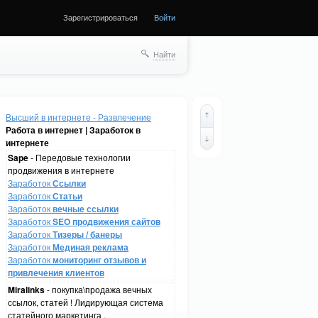
Зарегистрироваться
Войти
Найти
Высший в интернете - Развлечение
Работа в интернет | Заработок в
интернете
Sape
- Передовые технологии
продвижения в интернете
Заработок
Ссылки
Заработок
Статьи
Заработок
вечные ссылки
Заработок
SEO продвижения сайтов
Заработок
Тизеры / банеры
Заработок
Мединая реклама
Заработок
мониторинг отзывов и
привлечения клиентов
Miralinks
- покупка\продажа вечных
ссылок, статей ! Лидирующая система
статейного маркетинга .