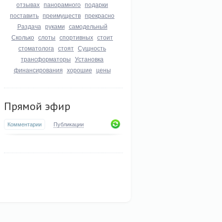
отзывах
панорамного
подарки
поставить
преимуществ
прекрасно
Раздача
руками
самодельный
Сколько
слоты
спортивных
стоит
стоматолога
стоят
Сущность
трансформаторы
Установка
финансирования
хорошие
цены
Прямой эфир
Комментарии
Публикации