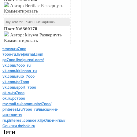
Автор: Bertilac Развернуть
Комментировать
JoyReactor - смешные картинки ...
Пост №6360170
Автор: kirywa Развернуть
Комментировать
t.me/s/ru7ooo
7ooo-ru.livejournal.com
pc7ooo.livejournal.com/
vk.com/7ooo_ru
vk.com/kkiinnoo_ru
vk.com/auto_7ooo
vk.com/pc7ooo
vk.com/sport_7ooo
ok.ru/ru7ooo
ok.ru/pc7ooo
my.mail.ru/community/7ooo/
pinterest.ru/7ooo_ru/высший-в-
интернете/
ru.pinterest.com/cetkijpk/пк-и-игры/
Ссылки thehole.ru
Теги