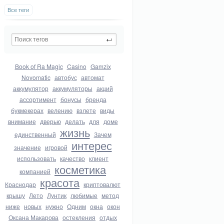
Все теги
Book of Ra Magic
Casino
Gamzix
Novomatic
автобус
автомат
аккумулятор
аккумуляторы
акций
ассортимент
бонусы
бренда
букмекерах
велению
взлете
виды
внимание
дверью
делать
для
доме
жизнь
единственный
Зачем
интерес
значение
игровой
использовать
качество
клиент
косметика
компанией
красота
Краснодар
криптовалют
крышу
Лето
Лунтик
любимые
метод
ниже
новых
нужно
Одним
окна
окон
Оксана Макарова
остекления
отдых