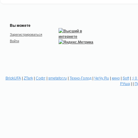
Вы можете
Зарегистрироваться
Войти
BrickUFA
|
ZTark
|
Софт
|
smetafor.ru
|
Техно-Голод
|
ЧеЧу.Ru
|
кино
|
Soft
|
:( 0
РУша
| |
П