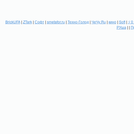
BrickUFA
|
ZTark
|
Софт
|
smetafor.ru
|
Техно-Голод
|
ЧеЧу.Ru
|
кино
|
Soft
|
:( 0
РУша
| |
П