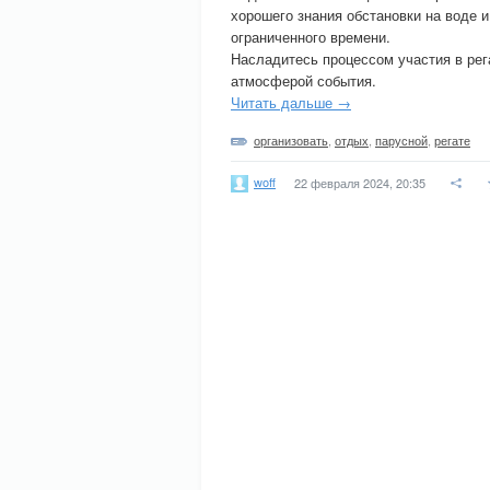
хорошего знания обстановки на воде 
ограниченного времени.
Насладитесь процессом участия в рег
атмосферой события.
Читать дальше →
организовать
,
отдых
,
парусной
,
регате
woff
22 февраля 2024, 20:35