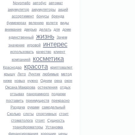
Novomatic
автобус
автомат
аккумулятор
аккумуляторы
акций
ассортимент
бонусы
бренда
букмекерах
велению
взлете
виды
внимание
дверью
делать
для
доме
жизнь
единственный
Зачем
интерес
значение
игровой
использовать
качество
клиент
косметика
компанией
красота
Краснодар
криптовалют
крышу
Лето
Лунтик
любимые
метод
ниже
новых
нужно
Одним
окна
окон
Оксана Макарова
остекления
отдых
отзывах
панорамного
подарки
поставить
преимуществ
прекрасно
Раздача
руками
самодельный
Сколько
слоты
спортивных
стоит
стоматолога
стоят
Сущность
трансформаторы
Установка
финансирования
хорошие
цены