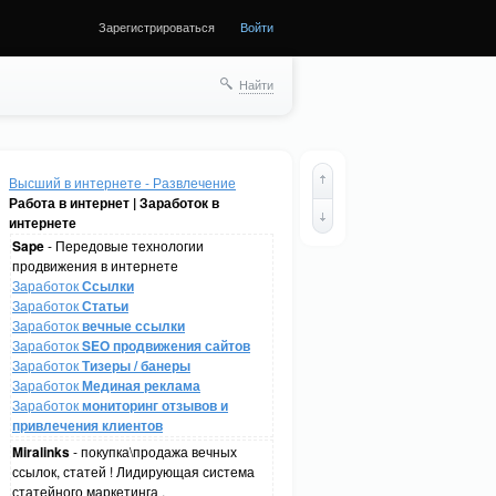
Зарегистрироваться
Войти
Найти
Высший в интернете - Развлечение
Работа в интернет | Заработок в
интернете
Sape
- Передовые технологии
продвижения в интернете
Заработок
Ссылки
Заработок
Статьи
Заработок
вечные ссылки
Заработок
SEO продвижения сайтов
Заработок
Тизеры / банеры
Заработок
Мединая реклама
Заработок
мониторинг отзывов и
привлечения клиентов
Miralinks
- покупка\продажа вечных
ссылок, статей ! Лидирующая система
статейного маркетинга .