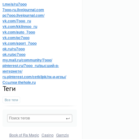
t.me/s/ru7ooo
7ooo-ru.livejournal.com
pc7ooo.livejournal.com/
vk.com/7ooo_ru
vk.com/kkiinnoo_ru
vk.com/auto_7ooo
vk.com/pc7ooo
vk.com/sport_7ooo
ok.ru/ru7ooo
ok.ru/pc7ooo
my.mail.ru/community/7ooo/
pinterest.ru/7ooo_ru/высший-в-
интернете/
ru.pinterest.com/cetkijpk/пк-и-игры/
Ссылки thehole.ru
Теги
Все теги
Book of Ra Magic
Casino
Gamzix