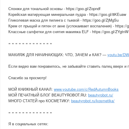
Спонжи для тональной основы - https://goo.gl/Zopndf
Корейская матирующая минеральная пудра - https://goo.gl/8KEuaw
Гликолевая маска для пилинга с тыквой - https://goo.gl/ZjMgSu
Крем от прыщей и пятен от акне (успокаивает воспаления) - https://
Классные салфетки для снятия макияжа ELF - https://goo.gl/ZYgtnW
= = = = = = = = = = = = =
МАКИЯЖ ДЛЯ НАЧИНАЮЩИХ: ЧТО, ЗАЧЕМ и КАК? —
youtu.be/D
Если видео вам понравилось, не забывайте ставить палец вверх и 
Спасибо за просмотр!
МОЙ КНИЖНЫЙ КАНАЛ:
www.youtube.com/c/RedAutumnBooks
МОЙ ПЕЧАТНЫЙ БЛОГ BEAUTYROBOT.RU:
beautyrobot.ru/
МНОГО СТАТЕЙ про КОСМЕТИКУ:
beautyrobot.ru/kosmetika/
= = = = = = = = = = = = =
Я в социальных сетях: