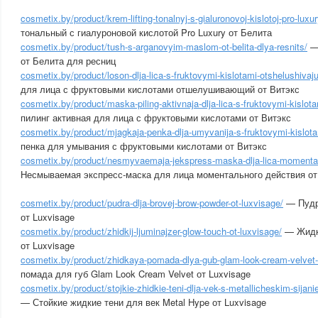
cosmetix.by/product/krem-lifting-tonalnyj-s-gialuronovoj-kislotoj-pro-luxury
тональный с гиалуроновой кислотой Pro Luxury от Белита
cosmetix.by/product/tush-s-arganovyim-maslom-ot-belita-dlya-resnits/
— 
от Белита для ресниц
cosmetix.by/product/loson-dlja-lica-s-fruktovymi-kislotami-otshelushivajus
для лица с фруктовыми кислотами отшелушивающий от Витэкс
cosmetix.by/product/maska-piling-aktivnaja-dlja-lica-s-fruktovymi-kislotam
пилинг активная для лица с фруктовыми кислотами от Витэкс
cosmetix.by/product/mjagkaja-penka-dlja-umyvanija-s-fruktovymi-kislotam
пенка для умывания с фруктовыми кислотами от Витэкс
cosmetix.by/product/nesmyvaemaja-jekspress-maska-dlja-lica-momentalno
Несмываемая экспресс-маска для лица моментального действия от
cosmetix.by/product/pudra-dlja-brovej-brow-powder-ot-luxvisage/
— Пудр
от Luxvisage
cosmetix.by/product/zhidkij-ljuminajzer-glow-touch-ot-luxvisage/
— Жидк
от Luxvisage
cosmetix.by/product/zhidkaya-pomada-dlya-gub-glam-look-cream-velvet-
помада для губ Glam Look Cream Velvet от Luxvisage
cosmetix.by/product/stojkie-zhidkie-teni-dlja-vek-s-metallicheskim-sijan
— Стойкие жидкие тени для век Metal Hype от Luxvisage