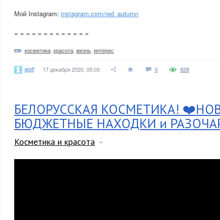
Мой Instagram:
instagram.com/red_autumn
= = = = = = = = = = = = =
косметика
,
красота
,
жизнь
,
интерес
woff
17 декабря 2020, 05:03
0
828
БЕЛОРУССКАЯ КОСМЕТИКА! ❤️НО
БЮДЖЕТНЫЕ НАХОДКИ и РАЗОЧА
Косметика и красота