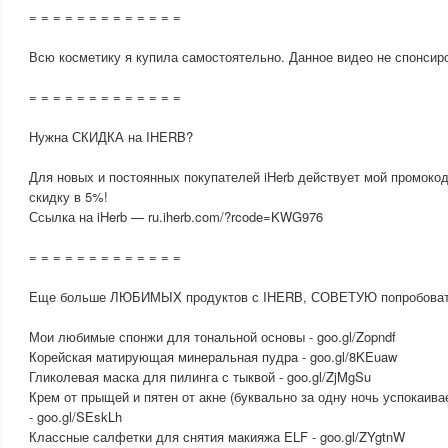
= = = = = = = = = = = = =
Всю косметику я купила самостоятельно. Данное видео не спонсир
= = = = = = = = = = = = =
Нужна СКИДКА на IHERB?
Для новых и постоянных покупателей iHerb действует мой промоко
скидку в 5%!
Ссылка на iHerb — ru.iherb.com/?rcode=KWG976
= = = = = = = = = = = = =
Еще больше ЛЮБИМЫX продуктов с IHERB, СОВЕТУЮ попробоват
Мои любимые спонжи для тональной основы - goo.gl/Zopndf
Корейская матирующая минеральная пудра - goo.gl/8KEuaw
Гликолевая маска для пилинга с тыквой - goo.gl/ZjMgSu
Крем от прыщей и пятен от акне (буквально за одну ночь успокаива
- goo.gl/SEskLh
Классные салфетки для снятия макияжа ELF - goo.gl/ZYgtnW