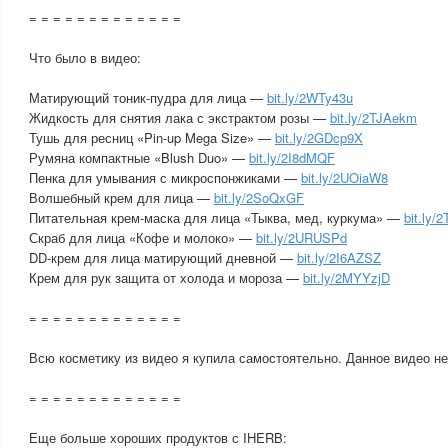
= = = = = = = = = = = = =
Что было в видео:
Матирующий тоник-пудра для лица —
bit.ly/2WTy43u
Жидкость для снятия лака с экстрактом розы —
bit.ly/2TJAekm
Тушь для ресниц «Pin-up Mega Size» —
bit.ly/2GDcp9X
Румяна компактные «Blush Duo» —
bit.ly/2I8dMQF
Пенка для умывания с микроспонжиками —
bit.ly/2UOiaW8
Волшебный крем для лица —
bit.ly/2SoQxGF
Питательная крем-маска для лица «Тыква, мед, куркума» —
bit.ly/
Скраб для лица «Кофе и молоко» —
bit.ly/2URUSPd
DD-крем для лица матирующий дневной —
bit.ly/2I6AZSZ
Крем для рук защита от холода и мороза —
bit.ly/2MYYzjD
= = = = = = = = = = = = =
Всю косметику из видео я купила самостоятельно. Данное видео не
= = = = = = = = = = = = =
Еще больше хороших продуктов с IHERB: