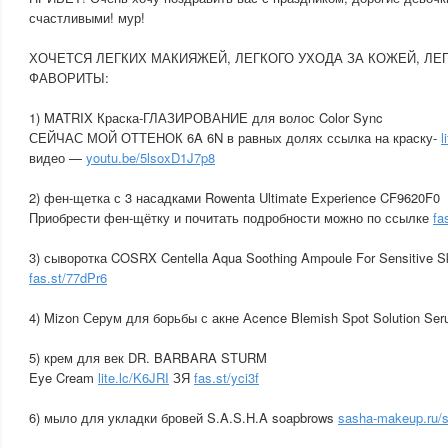
счастливыми! мур!
ХОЧЕТСЯ ЛЕГКИХ МАКИЯЖЕЙ, ЛЕГКОГО УХОДА ЗА КОЖЕЙ, ЛЕ
ФАВОРИТЫ:
1) MATRIX Краска-ГЛАЗИРОВАНИЕ для волос Color Sync
СЕЙЧАС МОЙ ОТТЕНОК 6A 6N в равных долях ссылка на краску-
l
видео —
youtu.be/5lsoxD1J7p8
2) фен-щетка с 3 насадками Rowenta Ultimate Experience CF9620F0
Приобрести фен-щётку и почитать подробности можно по ссылке
fa
3) сыворотка COSRX Centella Aqua Soothing Ampoule For Sensitive S
fas.st/77dPr6
4) Mizon Серум для борьбы с акне Аcence Blemish Spot Solution Se
5) крем для век DR. BARBARA STURM
Eye Cream
lite.lc/K6JRI
ЗЯ
fas.st/yci3f
6) мыло для укладки бровей S.A.S.H.A soapbrows
sasha-makeup.ru/