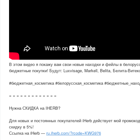
В этом видео я покажу вам свои новые находки и фейлы в белорус
бюджетные покупки! Будут: Luxvisage, Markell, Belita, Белита-Витек
#бюджетная_косметика #белорусская_косметика #бюджетные_нахо
= = = = = = = = = = = = =
Нужна СКИДКА на IHERB?
Для новых и постоянных покупателей iHerb действует мой промоко
скидку в 5%!
Ссылка на iHerb —
ru.iherb.com/?rcode=KWG976