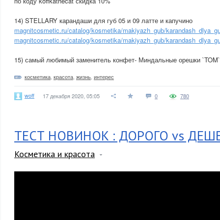
по коду koffkathecat скидка 10%
14) STELLARY карандаши для губ 05 и 09 латте и капучино
magnitcosmetic.ru/catalog/kosmetika/makiyazh_gub/karandash_dlya_g
magnitcosmetic.ru/catalog/kosmetika/makiyazh_gub/karandash_dlya_g
15) самый любимый заменитель конфет- Миндальные орешки `TOM`
косметика
,
красота
,
жизнь
,
интерес
woff
17 декабря 2020, 05:05
0
780
ТЕСТ НОВИНОК : ДОРОГО vs ДЕШ
Косметика и красота