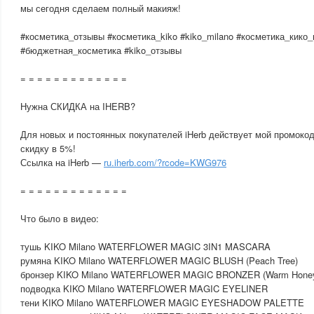
мы сегодня сделаем полный макияж!
#косметика_отзывы #косметика_kiko #kiko_milano #косметика_кико
#бюджетная_косметика #kiko_отзывы
= = = = = = = = = = = = =
Нужна СКИДКА на IHERB?
Для новых и постоянных покупателей iHerb действует мой промоко
скидку в 5%!
Ссылка на iHerb —
ru.iherb.com/?rcode=KWG976
= = = = = = = = = = = = =
Что было в видео:
тушь KIKO Milano WATERFLOWER MAGIC 3IN1 MASCARA
румяна KIKO Milano WATERFLOWER MAGIC BLUSH (Peach Tree)
бронзер KIKO Milano WATERFLOWER MAGIC BRONZER (Warm Hone
подводка KIKO Milano WATERFLOWER MAGIC EYELINER
тени KIKO Milano WATERFLOWER MAGIC EYESHADOW PALETTE