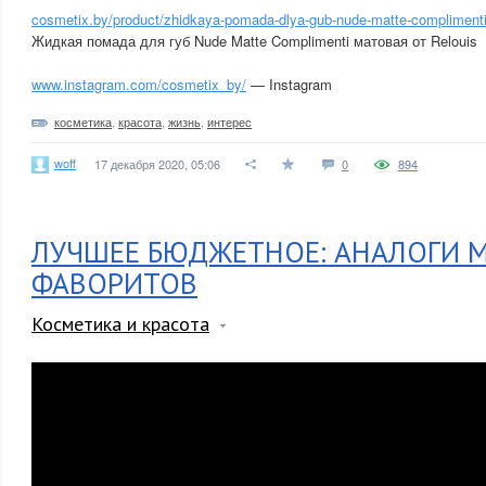
cosmetix.by/product/zhidkaya-pomada-dlya-gub-nude-matte-complimenti-
Жидкая помада для губ Nude Matte Complimenti матовая от Relouis
www.instagram.com/cosmetix_by/
— Instagram
косметика
,
красота
,
жизнь
,
интерес
woff
17 декабря 2020, 05:06
0
894
ЛУЧШЕЕ БЮДЖЕТНОЕ: АНАЛОГИ 
ФАВОРИТОВ
Косметика и красота