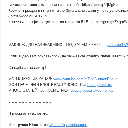
Гликолевая маска для пилинга с тыквой - https://goo.gl/ZjMgSu
Крем от прыщей и пятен от акне (буквально за одну ночь успокаива
- https://goo.gl/SEskLh
Классные салфетки для снятия макияжа ELF - https://goo.gl/ZYgtnW
= = = = = = = = = = = = =
МАКИЯЖ ДЛЯ НАЧИНАЮЩИХ: ЧТО, ЗАЧЕМ и КАК? —
youtu.be/D
Если видео вам понравилось, не забывайте ставить палец вверх и 
Спасибо за просмотр!
МОЙ КНИЖНЫЙ КАНАЛ:
www.youtube.com/c/RedAutumnBooks
МОЙ ПЕЧАТНЫЙ БЛОГ BEAUTYROBOT.RU:
beautyrobot.ru/
МНОГО СТАТЕЙ про КОСМЕТИКУ:
beautyrobot.ru/kosmetika/
= = = = = = = = = = = = =
Я в социальных сетях:
Моя группа ВКонтакте:
vk.com/olyaredautumn