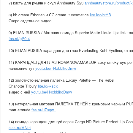
7) кисть для румян и скул Annbeauty S23
annbeautystore.ru/product/k
8) bb cream Erborian и СС cream It cosmetics
lite.lc/vbtYB
Скоро отдельное видео
9) ELIAN RUSSIA / Матовая помада Superior Matte Liquid Lipstick то
fas.st/gP0t4
10) ELIAN RUSSIA карандаш для глаз Everlasting Kohl Eyeliner, отте
11) КАРАНДАШ ДЛЯ ГЛАЗ ROMANOVAMAKEUP sexy smoky eye penc
нанесение тут
youtu.be/H4xbblkoDmw
12) золотисто-зеленая палетка Luxury Palette — The Rebel
Charlotte Tilbury
lite.lc/-xscx
видео с ней
youtu.be/H4xbblkoDmw
13) натуральная матовая ПАЛЕТКА ТЕНЕЙ с кремовым черным PUPA
matt attitude
fas.st/0Z9qw_
14) помада-карандаш для губ серая Cargo HD Picture Perfect Lip C
clck.ru/MNtrt