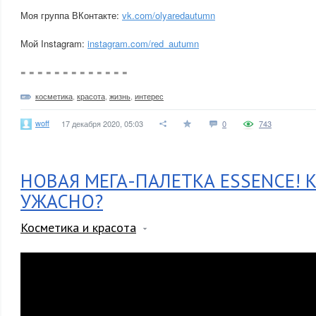
Моя группа ВКонтакте:
vk.com/olyaredautumn
Мой Instagram:
instagram.com/red_autumn
= = = = = = = = = = = = =
косметика
,
красота
,
жизнь
,
интерес
woff
17 декабря 2020, 05:03
0
743
НОВАЯ МЕГА-ПАЛЕТКА ESSENCE! 
УЖАСНО?
Косметика и красота