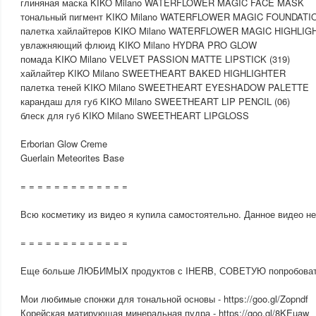
глиняная маска KIKO Milano WATERFLOWER MAGIC FACE MASK
тональный пигмент KIKO Milano WATERFLOWER MAGIC FOUNDATI
палетка хайлайтеров KIKO Milano WATERFLOWER MAGIC HIGHLI
увлажняющий флюид KIKO Milano HYDRA PRO GLOW
помада KIKO Milano VELVET PASSION MATTE LIPSTICK (319)
хайлайтер KIKO Milano SWEETHEART BAKED HIGHLIGHTER
палетка теней KIKO Milano SWEETHEART EYESHADOW PALETTE
карандаш для губ KIKO Milano SWEETHEART LIP PENCIL (06)
блеск для губ KIKO Milano SWEETHEART LIPGLOSS
Erborian Glow Creme
Guerlain Meteorites Base
= = = = = = = = = = = = =
Всю косметику из видео я купила самостоятельно. Данное видео не
= = = = = = = = = = = = =
Еще больше ЛЮБИМЫX продуктов с IHERB, СОВЕТУЮ попробоват
Мои любимые спонжи для тональной основы - https://goo.gl/Zopndf
Корейская матирующая минеральная пудра - https://goo.gl/8KEuaw