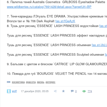
6. Палетка теней Australis Cosmetics GRLBOSS Eyeshadow Palette
www.wildberries.ru/catalog/7691428/detail.aspx?targetUrl=BP
7. Тени-карандаш ЛЭтуаль EYE DRAMA. Ультрастойкие кремовые те
Bronze tan и № 706 Dark Asphalt
fas.st/fGeAzK
8. Тушь для ресниц `ESSENCE` LASH PRINCESS водостойкая
fas.
Тушь для ресниц `ESSENCE` LASH PRINCESS эффект накладных 
Тушь для ресниц `ESSENCE` LASH PRINCESS объемная
fas.st/Jb
Тушь для ресниц `ESSENCE` LASH PRINCESS Sculpted объемная
f
9. Бальзам с цветом и блеском `CATRICE` LIP GLOW GLAMOURIZ
10. Помада для губ `BOURJOIS` VELVET THE PENCIL тон 14 мато
косметика
,
красота
,
жизнь
,
интерес
woff
17 декабря 2020, 05:05
0
774