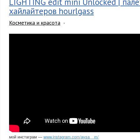
LIGHTING edit mini Unlocked | пал
хайлайтеров hourlgass
Косметика и красота
мой инстаграм —
www.instagram.com/aysa__m/