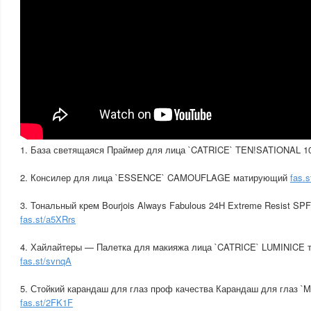
1. База светящаяся Праймер для лица `CATRICE` TEN!SATIONAL 1
2. Консилер для лица `ESSENCE` CAMOUFLAGE матирующий
fas.
3. Тональный крем Bourjois Always Fabulous 24H Extreme Resist SP
fas.st/a5XRrs
4. Хайлайтеры — Палетка для макияжа лица `CATRICE` LUMINICE то
fas.st/svnqA
5. Стойкий карандаш для глаз проф качества Карандаш для глаз 
fas.st/2FK1F