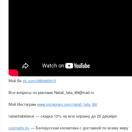
Мой Вк
vk.com/id89460915
Все вопросы по рекламе Natali_tata_89@mail.ru
Мой Инстаграм
www.instagram.com/natali_tata_89/
natashabelarus — скидка 10% на всю корзину до 25 декабря
cosmetix.by
— Белорусская косметика с доставкой по всему миру