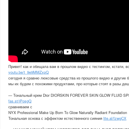
Привет! как и обещала вам в прошлом видео с тестингом, кстати, в
youtu.be/t_9e9MMZxpQ
сегодня я сравню люксовые средства из прошлого видео и другие 
мы их будем с похожими продуктами, про которые стоят в разы де
— Тональный крем Dior DIORSKIN FOREVER SKIN GLOW FLUID SP
fas.st/iPosgQ
сравниваем с
NYX Professional Make Up Born To Glow Naturally Radiant Foundation
Тональная основа с эффектом естественного сияния
lite.al/fzwgCX