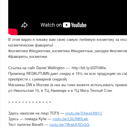
В этом видео я покажу вам свою самую любимую косметику за по
косметические фавориты!
#косметика #бюджетная_косметика #бюджетные_находки #космети
#фавориты_косметики
Ссылка на сайт Daniel Wellington — http://bit.ly/2GThWta
Промокод REDAUTUMN дает скидку в 15% на всю продукцию на сайт
приобрести с суммарной скидкой)
Магазины DW в Москве (в них вы тоже можете использовать пром
ул.Никольская 10, в ТЦ Авиапарк и в ТЦ Мега Теплый Стан
= = = = = = = = = = = = =
Здесь наносим на лицо TCFS —
youtu.be/V3gceUt9l1U
Здесь — помада Kylie —
youtu.be/L5iLllW0Lwk
Тест палетки Benefit —
youtu.be/79kwLKXCx2Q