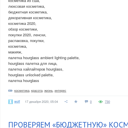
косметика из сша,
люксовая косметика,
бюджетная косметика,
декоративная косметика,
косметика 2020,
обзор косметики,
покупки 2020, ленски,
распаковка, покупки,
косметика,
макияж,
палетка hourglass ambient lighting palette,
hourglass палетка для лица,
палетка хайлайтеров hourglass,
hourglass unlocked palette,
палетка hourglass
косметика
,
красота
,
жизнь
,
интерес
woff
17 декабря 2020, 05:04
0
730
ПРОВЕРЯЕМ «БЮДЖЕТНУЮ» КОСМ