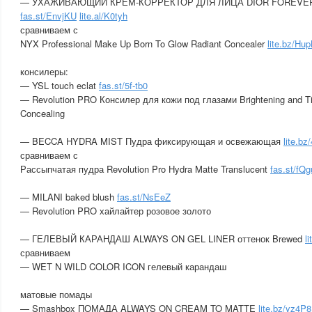
— УХАЖИВАЮЩИЙ КРЕМ-КОРРЕКТОР ДЛЯ ЛИЦА DIOR FOREVER
fas.st/EnvjKU
lite.al/K0tyh
сравниваем с
NYX Professional Make Up Born To Glow Radiant Concealer
lite.bz/Hu
консилеры:
— YSL touch eclat
fas.st/5f-tb0
— Revolution PRO Консилер для кожи под глазами Brightening and Ti
Concealing
— BECCA HYDRA MIST Пудра фиксирующая и освежающая
lite.bz
сравниваем с
Рассыпчатая пудра Revolution Pro Hydra Matte Translucent
fas.st/fQg
— MILANI baked blush
fas.st/NsEeZ
— Revolution PRO хайлайтер розовое золото
— ГЕЛЕВЫЙ КАРАНДАШ ALWAYS ON GEL LINER оттенок Brewed
l
сравниваем
— WET N WILD COLOR ICON гелевый карандаш
матовые помады
— Smashbox ПОМАДА ALWAYS ON CREAM TO MATTE
lite.bz/yz4P8