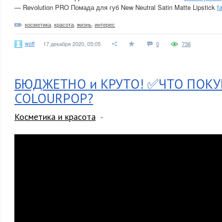
— Revolution PRO Помада для губ New Neutral Satin Matte Lipstick
f
косметика
,
красота
,
жизнь
,
интерес
woff
17 декабря 2020, 05:05
0
736
БЮДЖЕТНО и КРУТО! ✅ЧТО ПОКУ
COLOURPOP?
Косметика и красота