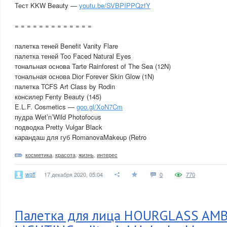
Тест KKW Beauty —
youtu.be/SVBPIPPQzfY
= = = = = = = = = = = = =
палетка теней Benefit Vanity Flare
палетка теней Too Faced Natural Eyes
тональная основа Tarte Rainforest of The Sea (12N)
тональная основа Dior Forever Skin Glow (1N)
палетка TCFS Art Class by Rodin
консилер Fenty Beauty (145)
E.L.F. Cosmetics —
goo.gl/XoN7Cm
пудра Wet’n’Wild Photofocus
подводка Pretty Vulgar Black
карандаш для губ RomanovaMakeup (Retro
косметика
,
красота
,
жизнь
,
интерес
woff
17 декабря 2020, 05:04
0
770
Палетка для лица HOURGLASS AM