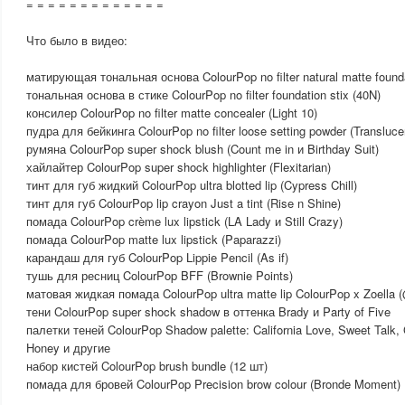
= = = = = = = = = = = = =
Что было в видео:
матирующая тональная основа ColourPop no filter natural matte foundat
тональная основа в стике ColourPop no filter foundation stix (40N)
консилер ColourPop no filter matte concealer (Light 10)
пудра для бейкинга ColourPop no filter loose setting powder (Transluce
румяна ColourPop super shock blush (Count me in и Birthday Suit)
хайлайтер ColourPop super shock highlighter (Flexitarian)
тинт для губ жидкий ColourPop ultra blotted lip (Cypress Chill)
тинт для губ ColourPop lip crayon Just a tint (Rise n Shine)
помада ColourPop crème lux lipstick (LA Lady и Still Crazy)
помада ColourPop matte lux lipstick (Paparazzi)
карандаш для губ ColourPop Lippie Pencil (As if)
тушь для ресниц ColourPop BFF (Brownie Points)
матовая жидкая помада ColourPop ultra matte lip ColourPop x Zoella
тени ColourPop super shock shadow в оттенка Brady и Party of Five
палетки теней ColourPop Shadow palette: California Love, Sweet Talk, G
Honey и другие
набор кистей ColourPop brush bundle (12 шт)
помада для бровей ColourPop Precision brow colour (Bronde Moment)