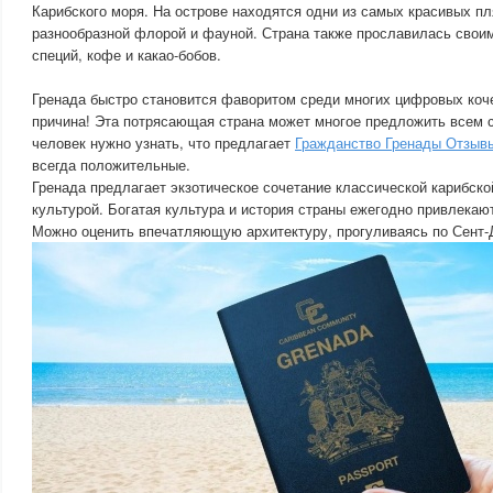
Карибского моря. На острове находятся одни из самых красивых пл
разнообразной флорой и фауной. Страна также прославилась свои
специй, кофе и какао-бобов.
Гренада быстро становится фаворитом среди многих цифровых кочев
причина! Эта потрясающая страна может многое предложить всем 
человек нужно узнать, что предлагает
Гражданство Гренады Отзыв
всегда положительные.
Гренада предлагает экзотическое сочетание классической карибск
культурой. Богатая культура и история страны ежегодно привлекаю
Можно оценить впечатляющую архитектуру, прогуливаясь по Сент-