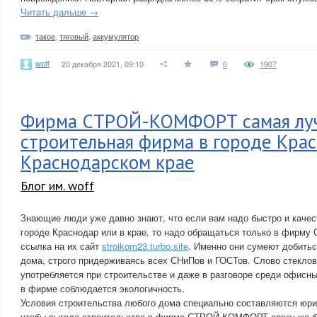
Читать дальше →
такое
,
тяговый
,
аккумулятор
woff
20 декабря 2021, 09:10
0
1907
Фирма СТРОЙ-КОМФОРТ самая лу
строительная фирма в городе Кра
Краснодарском крае
Блог им. woff
Знающие люди уже давно знают, что если вам надо быстро и качест
городе Краснодар или в крае, то надо обращаться только в фир
ссылка на их сайт
stroikom23.turbo.site
. Именно они сумеют добитьс
дома, строго придерживаясь всех СНиПов и ГОСТов. Слово стеклов
употребляется при строительстве и даже в разговоре среди офисны
в фирме соблюдается экологичность.
Условия строительства любого дома специально составляются юри
чтобы выгода строительства в фирме СТРОЙ-КОМФОРТ сразу же б