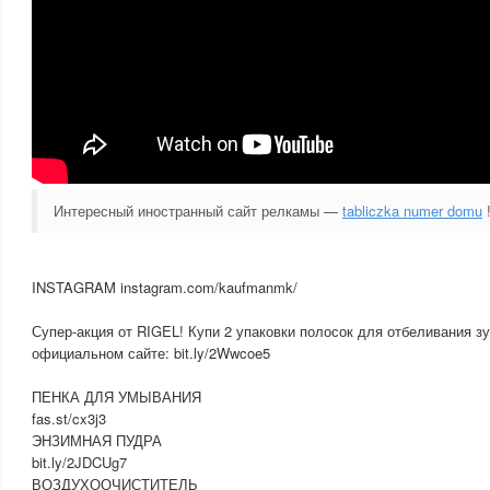
Интересный иностранный сайт релкамы —
tabliczka numer domu
INSTAGRAM instagram.com/kaufmanmk/
Супер-акция от RIGEL! Купи 2 упаковки полосок для отбеливания зу
официальном сайте: bit.ly/2Wwcoe5
ПЕНКА ДЛЯ УМЫВАНИЯ
fas.st/cx3j3
ЭНЗИМНАЯ ПУДРА
bit.ly/2JDCUg7
ВОЗДУХООЧИСТИТЕЛЬ