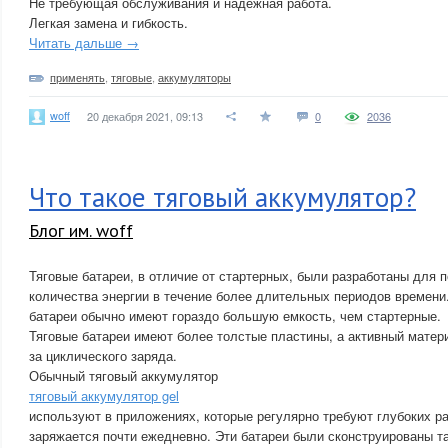
Не требующая обслуживания и надежная работа.
Легкая замена и гибкость.
Читать дальше →
применять
,
тяговые
,
аккумуляторы
woff
20 декабря 2021, 09:13
0
2036
Что такое тяговый аккумулятор?
Блог им. woff
Тяговые батареи, в отличие от стартерных, были разработаны для 
количества энергии в течение более длительных периодов времени
батареи обычно имеют гораздо большую емкость, чем стартерные.
Тяговые батареи имеют более толстые пластины, а активный матери
за циклического заряда.
Обычный тяговый аккумулятор
тяговый аккумулятор gel
используют в приложениях, которые регулярно требуют глубоких ра
заряжается почти ежедневно. Эти батареи были сконструированы та