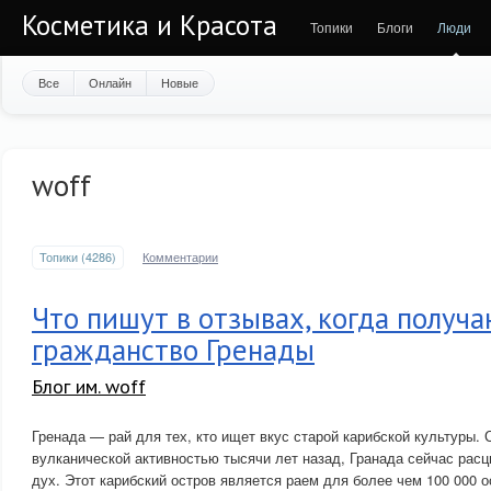
Косметика и Красота
Топики
Блоги
Люди
Все
Онлайн
Новые
woff
Топики (4286)
Комментарии
Что пишут в отзывах, когда получ
гражданство Гренады
Блог им. woff
Гренада — рай для тех, кто ищет вкус старой карибской культуры
вулканической активностью тысячи лет назад, Гранада сейчас ра
дух. Этот карибский остров является раем для более чем 100 000 