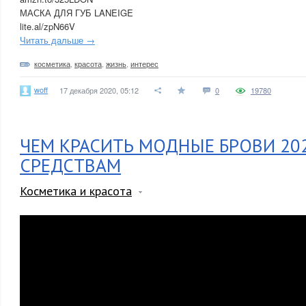
МАСКА ДЛЯ ГУБ LANEIGE
lite.al/zpN66V
Читать дальше →
косметика
,
красота
,
жизнь
,
интерес
woff
17 декабря 2020, 05:12
0
19780
ЧЕМ КРАСИТЬ МОДНЫЕ БРОВИ 20
СРЕДСТВАМ
Косметика и красота