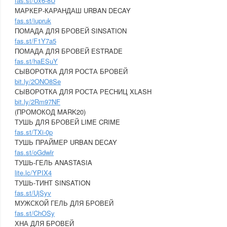
fas.st/Ux6-8U
МАРКЕР-КАРАНДАШ URBAN DECAY
fas.st/iupruk
ПОМАДА ДЛЯ БРОВЕЙ SINSATION
fas.st/F1Y7a5
ПОМАДА ДЛЯ БРОВЕЙ ESTRADE
fas.st/haESuY
СЫВОРОТКА ДЛЯ РОСТА БРОВЕЙ
bit.ly/2ONO8Se
СЫВОРОТКА ДЛЯ РОСТА РЕСНИЦ XLASH
bit.ly/2Rm97NF
(ПРОМОКОД MARK20)
ТУШЬ ДЛЯ БРОВЕЙ LIME CRIME
fas.st/TXi-0p
ТУШЬ ПРАЙМЕР URBAN DECAY
fas.st/oGdwlr
ТУШЬ-ГЕЛЬ ANASTASIA
lite.lc/YPIX4
ТУШЬ-ТИНТ SINSATION
fas.st/UjSyv
МУЖСКОЙ ГЕЛЬ ДЛЯ БРОВЕЙ
fas.st/ChOSy
ХНА ДЛЯ БРОВЕЙ