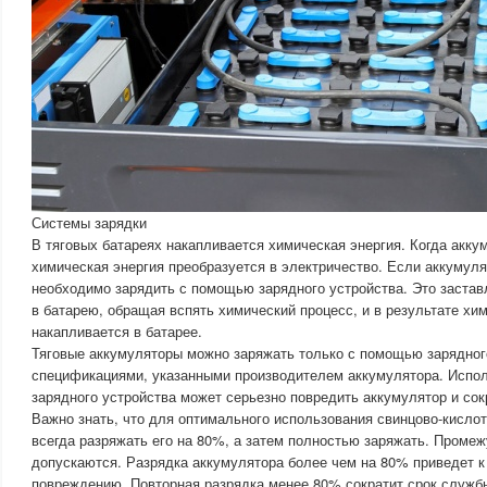
Системы зарядки
В тяговых батареях накапливается химическая энергия. Когда акку
химическая энергия преобразуется в электричество. Если аккумуля
необходимо зарядить с помощью зарядного устройства. Это заста
в батарею, обращая вспять химический процесс, и в результате хи
накапливается в батарее.
Тяговые аккумуляторы можно заряжать только с помощью зарядног
спецификациями, указанными производителем аккумулятора. Испо
зарядного устройства может серьезно повредить аккумулятор и сок
Важно знать, что для оптимального использования свинцово-кисло
всегда разряжать его на 80%, а затем полностью заряжать. Проме
допускаются. Разрядка аккумулятора более чем на 80% приведет к
повреждению. Повторная разрядка менее 80% сократит срок служб