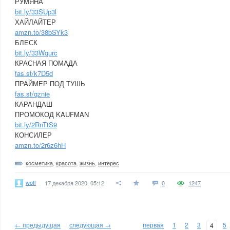
РУМЯНА
bit.ly/33SUp3l
ХАЙЛАЙТЕР
amzn.to/38bSYk3
БЛЕСК
bit.ly/33Wqurc
КРАСНАЯ ПОМАДА
fas.st/k7D5d
ПРАЙМЕР ПОД ТУШЬ
fas.st/qznie
КАРАНДАШ
ПРОМОКОД KAUFMAN
bit.ly/2RnTtS9
КОНСИЛЕР
amzn.to/2r6z6hH
косметика
,
красота
,
жизнь
,
интерес
woff
17 декабря 2020, 05:12
0
1247
← предыдущая
следующая →
первая
1
2
3
5
4