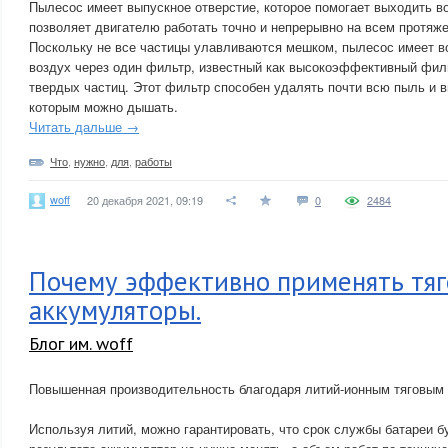
Пылесос имеет выпускное отверстие, которое помогает выходить во
позволяет двигателю работать точно и непрерывно на всем протяже
Поскольку не все частицы улавливаются мешком, пылесос имеет в
воздух через один фильтр, известный как высокоэффективный фил
твердых частиц. Этот фильтр способен удалять почти всю пыль и в
которым можно дышать.
Читать дальше →
Что
,
нужно
,
для
,
работы
woff
20 декабря 2021, 09:19
0
2484
Почему эффективно применять тя
аккумуляторы.
Блог им. woff
Повышенная производительность благодаря литий-ионным тяговым
Используя литий, можно гарантировать, что срок службы батареи бу