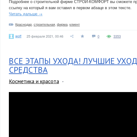
Подробнее о строительной фирме СТРОЙ-КОМФОРТ вы сможете про
ссылку на который я вам оставил в первом абзаце в этом тексте.
Читать дальше →
Краснодар
,
строительная
,
фирма
,
клиент
woff
25 февраля 2021, 00:46
0
3353
ВСЕ ЭТАПЫ УХОДА! ЛУЧШИЕ УХО
СРЕДСТВА
Косметика и красота