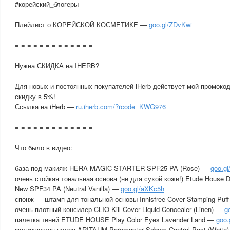
#корейский_блогеры
Плейлист о КОРЕЙСКОЙ КОСМЕТИКЕ —
goo.gl/ZDvKwi
= = = = = = = = = = = = =
Нужна СКИДКА на IHERB?
Для новых и постоянных покупателей iHerb действует мой промоко
скидку в 5%!
Ссылка на iHerb —
ru.iherb.com/?rcode=KWG976
= = = = = = = = = = = = =
Что было в видео:
база под макияж HERA MAGIC STARTER SPF25 PA (Rose) —
goo.g
очень стойкая тональная основа (не для сухой кожи!) Etude House Do
New SPF34 PA (Neutral Vanilla) —
goo.gl/aXKc5h
спонж — штамп для тональной основы Innisfree Cover Stamping Puf
очень плотный консилер CLIO Kill Cover Liquid Concealer (Linen) —
g
палетка теней ETUDE HOUSE Play Color Eyes Lavender Land —
goo.
матирующая пудра ARITAUM Poremaster Sebum Control Pact (White