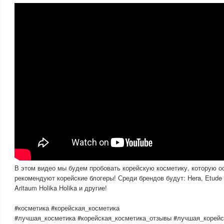
В этом видео мы будем пробовать корейскую косметику, которую о
рекомендуют корейские блогеры! Среди брендов будут: Hera, Etude Ho
Aritaum Holika Holika и другие!
#косметика #корейская_косметика
#лучшая_косметика #корейская_косметика_отзывы #лучшая_корейс