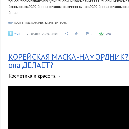
#gucci #покупкиантипокупки #новинкикосметики2020 #новинкикосме
#косметика2020 #новинкикосметикивесналето2020 #новинкикосмети
#mac
косметика
,
красота
,
жизнь
,
интерес
woff
17 декабря 2020, 05:09
0
760
КОРЕЙСКАЯ МАСКА-НАМОРДНИК? 
она ДЕЛАЕТ?
Косметика и красота