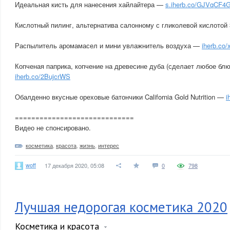
Идеальная кисть для нанесения хайлайтера —
s.iherb.co/GJVqCF4
Кислотный пилинг, альтернатива салонному с гликолевой кислото
Распылитель аромамасел и мини увлажнитель воздуха —
iherb.co
Копченая паприка, копчение на древесине дуба (сделает любое блю
iherb.co/2BujcrWS
Обалденно вкусные ореховые батончики California Gold Nutrition —
i
=============================
Видео не спонсировано.
косметика
,
красота
,
жизнь
,
интерес
woff
17 декабря 2020, 05:08
0
798
Лучшая недорогая косметика 2020
Косметика и красота