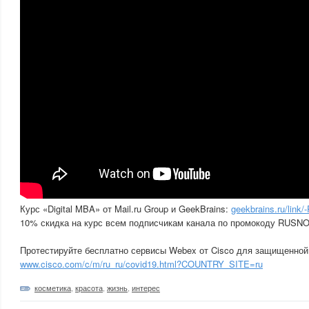
Курс «Digital MBA» от Mail.ru Group и GeekBrains:
geekbrains.ru/link
10% скидка на курс всем подписчикам канала по промокоду RUS
Протестируйте бесплатно сервисы Webex от Cisco для защищенной 
www.cisco.com/c/m/ru_ru/covid19.html?COUNTRY_SITE=ru
косметика
,
красота
,
жизнь
,
интерес