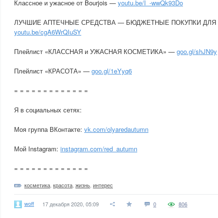
Классное и ужасное от Bourjois —
youtu.be/I_-wwQk93Do
ЛУЧШИЕ АПТЕЧНЫЕ СРЕДСТВА — БЮДЖЕТНЫЕ ПОКУПКИ ДЛЯ
youtu.be/cgA6WrQIuSY
Плейлист «КЛАССНАЯ и УЖАСНАЯ КОСМЕТИКА» —
goo.gl/shJN9y
Плейлист «КРАСОТА» —
goo.gl/1eYyq6
= = = = = = = = = = = = =
Я в социальных сетях:
Моя группа ВКонтакте:
vk.com/olyaredautumn
Мой Instagram:
instagram.com/red_autumn
= = = = = = = = = = = = =
косметика
,
красота
,
жизнь
,
интерес
woff
17 декабря 2020, 05:09
0
806