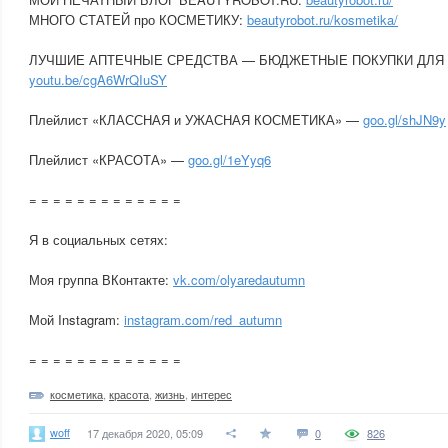
МНОГО СТАТЕЙ про КОСМЕТИКУ:
beautyrobot.ru/kosmetika/
ЛУЧШИЕ АПТЕЧНЫЕ СРЕДСТВА — БЮДЖЕТНЫЕ ПОКУПКИ ДЛЯ
youtu.be/cgA6WrQIuSY
Плейлист «КЛАССНАЯ и УЖАСНАЯ КОСМЕТИКА» —
goo.gl/shJN9y
Плейлист «КРАСОТА» —
goo.gl/1eYyq6
= = = = = = = = = = = = =
Я в социальных сетях:
Моя группа ВКонтакте:
vk.com/olyaredautumn
Мой Instagram:
instagram.com/red_autumn
= = = = = = = = = = = = =
косметика
,
красота
,
жизнь
,
интерес
woff
17 декабря 2020, 05:09
0
826