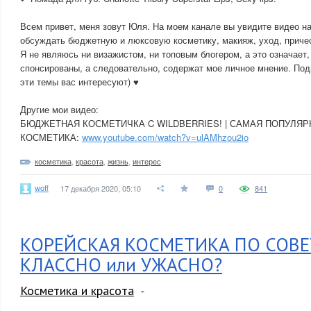
Всем привет, меня зовут Юля. На моем канале вы увидите видео н
обсуждать бюджетную и люксовую косметику, макияж, уход, причес
Я не являюсь ни визажистом, ни топовым блогером, а это означает,
спонсированы, а следовательно, содержат мое личное мнение. Под
эти темы вас интересуют) ♥
Другие мои видео:
БЮДЖЕТНАЯ КОСМЕТИЧКА C WILDBERRIES! | САМАЯ ПОПУЛЯР
КОСМЕТИКА:
www.youtube.com/watch?v=ulAMhzou2io
косметика
,
красота
,
жизнь
,
интерес
woff
17 декабря 2020, 05:10
0
841
КОРЕЙСКАЯ КОСМЕТИКА ПО СОВЕ
КЛАССНО или УЖАСНО?
Косметика и красота