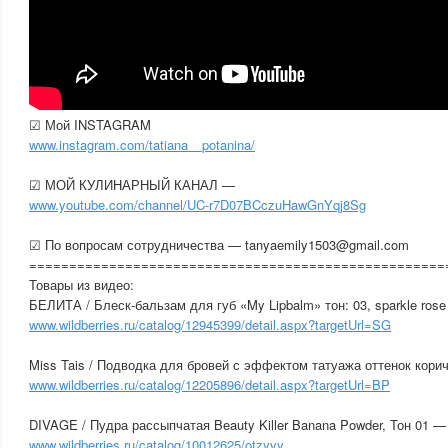
☑ Мой INSTAGRAM
www.instagram.com/tatiana__potanina/
☑ МОЙ КУЛИНАРНЫЙ КАНАЛ —
www.youtube.com/channel/UC-r7D07BCczuHawGnYqj8Sg
☑ По вопросам сотрудничества — tanyaemily1503@gmail.com
====================================================
Товары из видео:
БЕЛИТА / Блеск-бальзам для губ «My Lipbalm» тон: 03, sparkle rose
www.wildberries.ru/catalog/12945399/detail.aspx?targetUrl=SG
Miss Tais / Подводка для бровей с эффектом татуажа оттенок кор
www.wildberries.ru/catalog/12205896/detail.aspx?targetUrl=BP
DIVAGE / Пудра рассыпчатая Beauty Killer Banana Powder, Тон 01 —
www.wildberries.ru/catalog/10012625/otzyvy