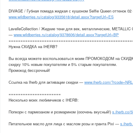
DIVAGE / Губная помада жидкая с кушоном Selfie Queen оттенок 02
www.wildberries.ru/catalog/9335618/detail.aspx?targetUrl=ES
LavelleCollection / Жидкие тени для век, металлические, METALLI
—
www.wildberries.ru/catalog/9378606/detail.aspx?targetUrl=BP
====================================================
Нужна СКИДКА на IHERB?
Вы всегда можете воспользоваться моим ПРОМОКОДОМ на СКИДКУ
скидку 10% новым покупателям и 5% старым покупателям.
Промокод бессрочный!
Ссылка на Iherb для активации скидки —
www.iherb.com/?rcode=NRL
======================
Несколько моих любимчиков с IHERB:
Попкорн с пармезаном и розмарином (ооочень вкусный!)
s.iherb.co/
Питательное масло для лица с маслом розы и гранта Pixi —
s.iher