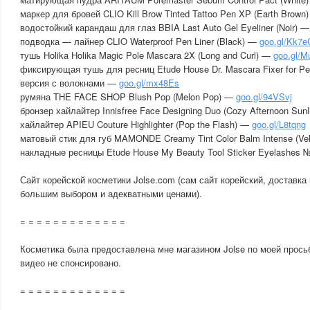
маркер для бровей CLIO Kill Brow Tinted Tattoo Pen XP (Earth Brown
водостойкий карандаш для глаз BBIA Last Auto Gel Eyeliner (Noir) 
подводка — лайнер CLIO Waterproof Pen Liner (Black) —
goo.gl/Kk7
тушь Holika Holika Magic Pole Mascara 2X (Long and Curl) —
goo.gl/
фиксирующая тушь для ресниц Etude House Dr. Mascara Fixer for P
версия с волокнами —
goo.gl/mx48Es
румяна THE FACE SHOP Blush Pop (Melon Pop) —
goo.gl/94VSvj
бронзер хайлайтер Innisfree Face Designing Duo (Cozy Afternoon Sun
хайлайтер APIEU Couture Highlighter (Pop the Flash) —
goo.gl/L8tqng
матовый стик для губ MAMONDE Creamy Tint Color Balm Intense (Ve
накладные ресницы Etude House My Beauty Tool Sticker Eyelashes 
Сайт корейской косметики Jolse.com (сам сайт корейский, доставка 
большим выбором и адекватными ценами).
= = = = = = = = = = = = =
Косметика была предоставлена мне магазином Jolse по моей прось
видео не спонсировано.
= = = = = = = = = = = = =