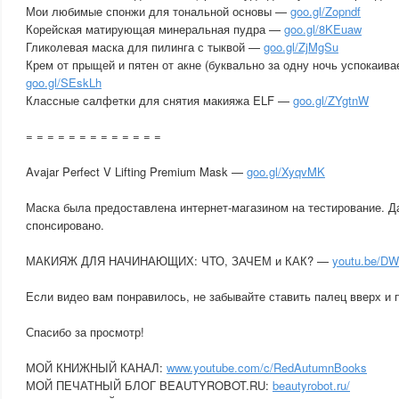
Мои любимые спонжи для тональной основы —
goo.gl/Zopndf
Корейская матирующая минеральная пудра —
goo.gl/8KEuaw
Гликолевая маска для пилинга с тыквой —
goo.gl/ZjMgSu
Крем от прыщей и пятен от акне (буквально за одну ночь успокаива
goo.gl/SEskLh
Классные салфетки для снятия макияжа ELF —
goo.gl/ZYgtnW
= = = = = = = = = = = = =
Avajar Perfect V Lifting Premium Mask —
goo.gl/XyqvMK
Маска была предоставлена интернет-магазином на тестирование. Д
спонсировано.
МАКИЯЖ ДЛЯ НАЧИНАЮЩИХ: ЧТО, ЗАЧЕМ и КАК? —
youtu.be/D
Если видео вам понравилось, не забывайте ставить палец вверх и 
Спасибо за просмотр!
МОЙ КНИЖНЫЙ КАНАЛ:
www.youtube.com/c/RedAutumnBooks
МОЙ ПЕЧАТНЫЙ БЛОГ BEAUTYROBOT.RU:
beautyrobot.ru/