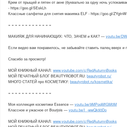
Крем от прыщей и пятен от акне (буквально за одну ночь успокаива
- https://goo.gl/SEskLh
Классные салфетки для снятия макияжа ELF - https://goo.gl/ZYgtnW
= = = = = = = = = = = = =
МАКИЯЖ ДЛЯ НАЧИНАЮЩИХ: ЧТО, ЗАЧЕМ и КАК? —
youtu.be/D
Если видео вам понравилось, не забывайте ставить палец вверх и 
Спасибо за просмотр!
МОЙ КНИЖНЫЙ КАНАЛ:
www.youtube.com/c/RedAutumnBooks
МОЙ ПЕЧАТНЫЙ БЛОГ BEAUTYROBOT.RU:
beautyrobot.ru/
МНОГО СТАТЕЙ про КОСМЕТИКУ:
beautyrobot.ru/kosmetika/
= = = = = = = = = = = = =
Моя коллекция косметики Essence —
youtu.be/9MPoqMfGM0M
Классное и ужасное от Bourjois —
youtu.be/I_-wwQk93Do
МОЙ КНИЖНЫЙ КАНАЛ:
www.youtube.com/c/RedAutumnBooks
МОЙ ПЕЧАТНЫЙ БЛОГ BEAUTYROBOT.RU:
beautyrobot.ru/