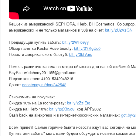
Кешбэк из американской SEPHORA, iHerb, BH Cosmetics, Colourpop, 
американских и не только магазинов и 30$ на счет:
bit.ly/2U2VzGN
Предыдущий купить забить:
bit.ly/2WHo9yy
Обзор палетки Kesha Rose beauty:
bit.ly/2YKgUc0
Новости американского бьютуб:
bit.ly/3bfVarc
Помочь развитию канала на макро объектив для вашей любимой М
PayPal: wildcherry291185@gmail.com
Яндекс кошелек: 410015342948218
Донат:
donatepay.ru/don/342542
Сэкономить на покупках:
Скидка 10% на La roche-posay:
bit.ly/2ZzlEiq
Скидка на iHerb 10%:
bit.ly/2qXb5c8,
код APF2632
Cash back на aliexpress и в интернет-российских магазинах:
got.by/
Всем привет! Самые горячие бьюти новости ждут вас сегодня на мо
Купить или забить? мы с вами будем обсуждать новинки косметики 