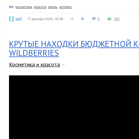
косметика
,
красота
,
жизнь
,
интерес
woff
17 декабря 2020, 05:08
0
790
КРУТЫЕ НАХОДКИ БЮДЖЕТНОЙ К
WILDBERRIES
Косметика и красота