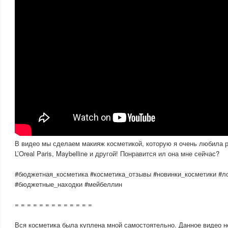
В видео мы сделаем макияж косметикой, которую я очень любила ра
L’Oreal Paris, Maybelline и другой! Понравится ил она мне сейчас?
#бюджетная_косметика #косметика_отзывы #новинки_косметики #л
#бюджетные_находки #мейбеллин
= = = = = = = = = = = = =
Вся косметика была куплена мной самостоятельно. Данное видео н