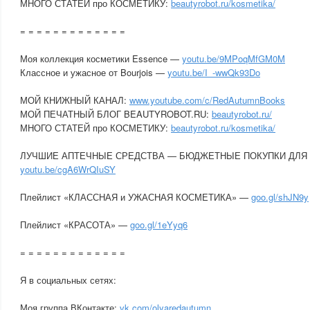
МНОГО СТАТЕЙ про КОСМЕТИКУ:
beautyrobot.ru/kosmetika/
= = = = = = = = = = = = =
Моя коллекция косметики Essence —
youtu.be/9MPoqMfGM0M
Классное и ужасное от Bourjois —
youtu.be/I_-wwQk93Do
МОЙ КНИЖНЫЙ КАНАЛ:
www.youtube.com/c/RedAutumnBooks
МОЙ ПЕЧАТНЫЙ БЛОГ BEAUTYROBOT.RU:
beautyrobot.ru/
МНОГО СТАТЕЙ про КОСМЕТИКУ:
beautyrobot.ru/kosmetika/
ЛУЧШИЕ АПТЕЧНЫЕ СРЕДСТВА — БЮДЖЕТНЫЕ ПОКУПКИ ДЛЯ
youtu.be/cgA6WrQIuSY
Плейлист «КЛАССНАЯ и УЖАСНАЯ КОСМЕТИКА» —
goo.gl/shJN9y
Плейлист «КРАСОТА» —
goo.gl/1eYyq6
= = = = = = = = = = = = =
Я в социальных сетях:
Моя группа ВКонтакте:
vk.com/olyaredautumn