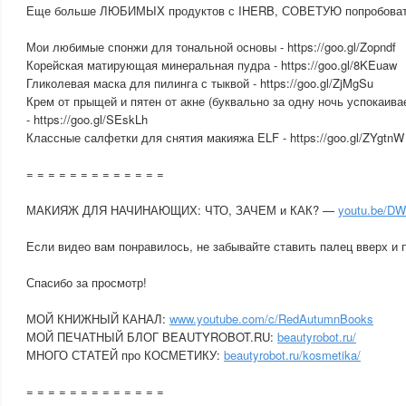
Еще больше ЛЮБИМЫX продуктов с IHERB, СОВЕТУЮ попробоват
Мои любимые спонжи для тональной основы - https://goo.gl/Zopndf
Корейская матирующая минеральная пудра - https://goo.gl/8KEuaw
Гликолевая маска для пилинга с тыквой - https://goo.gl/ZjMgSu
Крем от прыщей и пятен от акне (буквально за одну ночь успокаива
- https://goo.gl/SEskLh
Классные салфетки для снятия макияжа ELF - https://goo.gl/ZYgtnW
= = = = = = = = = = = = =
МАКИЯЖ ДЛЯ НАЧИНАЮЩИХ: ЧТО, ЗАЧЕМ и КАК? —
youtu.be/D
Если видео вам понравилось, не забывайте ставить палец вверх и 
Спасибо за просмотр!
МОЙ КНИЖНЫЙ КАНАЛ:
www.youtube.com/c/RedAutumnBooks
МОЙ ПЕЧАТНЫЙ БЛОГ BEAUTYROBOT.RU:
beautyrobot.ru/
МНОГО СТАТЕЙ про КОСМЕТИКУ:
beautyrobot.ru/kosmetika/
= = = = = = = = = = = = =