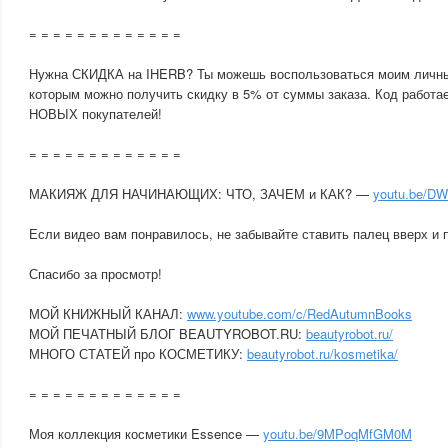
= = = = = = = = = = = = =
Нужна СКИДКА на IHERB? Ты можешь воспользоваться моим личн
которым можно получить скидку в 5% от суммы заказа. Код работае
НОВЫХ покупателей!
= = = = = = = = = = = = =
МАКИЯЖ ДЛЯ НАЧИНАЮЩИХ: ЧТО, ЗАЧЕМ и КАК? —
youtu.be/D
Если видео вам понравилось, не забывайте ставить палец вверх и 
Спасибо за просмотр!
МОЙ КНИЖНЫЙ КАНАЛ:
www.youtube.com/c/RedAutumnBooks
МОЙ ПЕЧАТНЫЙ БЛОГ BEAUTYROBOT.RU:
beautyrobot.ru/
МНОГО СТАТЕЙ про КОСМЕТИКУ:
beautyrobot.ru/kosmetika/
= = = = = = = = = = = = =
Моя коллекция косметики Essence —
youtu.be/9MPoqMfGM0M