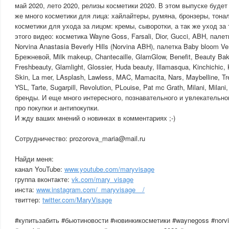
май 2020, лето 2020, релизы косметики 2020. В этом выпуске будет 
же много косметики для лица: хайлайтеры, румяна, бронзеры, тона
косметики для ухода за лицом: кремы, сыворотки, а так же уход за
этого видео: косметика Wayne Goss, Farsali, Dior, Gucci, ABH, палет
Norvina Anastasia Beverly Hills (Norvina ABH), палетка Baby bloom 
Брежневой, Milk makeup, Chantecaille, GlamGlow, Benefit, Beauty Bake
Freshbeauty, Glamlight, Glossier, Huda beauty, Illamasqua, Kinchichic,
Skin, La mer, LAsplash, Lawless, MAC, Mamacita, Nars, Maybelline, 
YSL, Tarte, Sugarpill, Revolution, PLouise, Pat mc Grath, Milani, Mila
бренды. И еще много интересного, познавательного и увлекательно
про покупки и антипокупки.
И жду ваших мнений о новинках в комментариях ;-)
Сотрудничество: prozorova_maria@mail.ru
Найди меня:
канал YouTube:
www.youtube.com/maryvisage
группа вконтакте:
vk.com/mary_visage
инста:
www.instagram.com/_maryvisage__/
твиттер:
twitter.com/MaryVisage
#купитьзабить #бьютиновости #новинкикосметики #waynegoss #norvina 