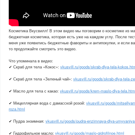
Косметика Вкусвилл! В этом видео мы поговорим о косметике из ма
бюджетная косметика, которая есть уже на каждом углу. После тес
меня уже появились бюджетные фавориты и антипокупки, и если вам
то продолжайте смотреть это видео.
Что упоминала в видео:
✔ Скраб для тела «Кокос»:
vkusvill.ru/goods/skrab-dlya-tela-kokos.ht
✔ Скраб для тела «Зеленый чай»:
vkusvill.ru/goods/skrab-dlya-tela-z
✔ Масло для тела с какао:
vkusvill.ru/goods/krem-maslo-dlya-tela.htm
✔ Мицеллярная вода с дамасской розой:
vkusvill.ru/goods/mitselly
roza.html
✔ Пудра энзимная:
vkusvill.ru/goods/pudra-enzimnaya-dlya-umyvaniya
✔ Гидрофильное масло:
vkusvill.ru/goods/maslo-gidrofilnoe.html