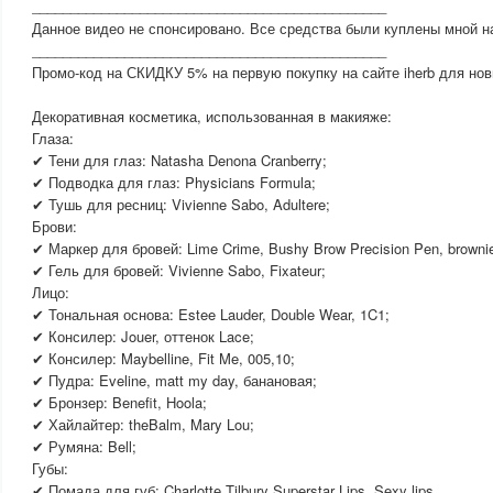
______________________________________________
Данное видео не спонсировано. Все средства были куплены мной н
______________________________________________
Промо-код на СКИДКУ 5% на первую покупку на сайте iherb для но
Декоративная косметика, использованная в макияже:
Глаза:
✔ Тени для глаз: Natasha Denona Cranberry;
✔ Подводка для глаз: Physicians Formula;
✔ Тушь для ресниц: Vivienne Sabo, Adultere;
Брови:
✔ Маркер для бровей: Lime Crime, Bushy Brow Precision Pen, browni
✔ Гель для бровей: Vivienne Sabo, Fixateur;
Лицо:
✔ Тональная основа: Estee Lauder, Double Wear, 1C1;
✔ Консилер: Jouer, оттенок Lace;
✔ Консилер: Maybelline, Fit Me, 005,10;
✔ Пудра: Eveline, matt my day, банановая;
✔ Бронзер: Benefit, Hoola;
✔ Хайлайтер: theBalm, Mary Lou;
✔ Румяна: Bell;
Губы:
✔ Помада для губ: Charlotte Tilbury Superstar Lips, Sexy lips.