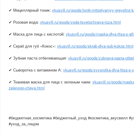
✔ Мицеллярный тоник:
vkusvill.ru/goods/tonik-mitselyarnyy-greypfrut-k
✔ Розовая вода:
vkusvill.ru/goods/voda-tsvetochnaya-roza.html
✔ Маска для лица с кислотой:
vkusvill.ru/goods/maska-dlya-litsa-s-alf
✔ Скраб для губ «Кокос»:
vkusvill.ru/goods/skrab-dlya-gub-kokos.html
✔ Зубная паста отбеливающая:
vkusvill.ru/goods/zubnaya-pasta-otbe
✔ Сыворотка с витамином А:
vkusvill.ru/goods/syvorotka-dlya-litsa-s
✔ Тканевая маска для лица с зеленым чаем:
vkusvill.ru/goods/maska
zelenogo-chaya.html
#бюджетная_косметика #бюджетный_уход #косметика_вкусвилл #у
#уход_за_лицом