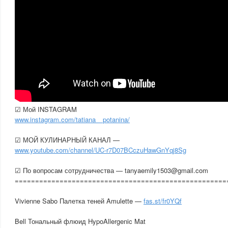
☑ Мой INSTAGRAM
www.instagram.com/tatiana__potanina/
☑ МОЙ КУЛИНАРНЫЙ КАНАЛ —
www.youtube.com/channel/UC-r7D07BCczuHawGnYqj8Sg
☑ По вопросам сотрудничества — tanyaemily1503@gmail.com
====================================================
Vivienne Sabo Палетка теней Amulette —
fas.st/fr0YQf
Bell Тональный флюид HypoAllergenic Mat