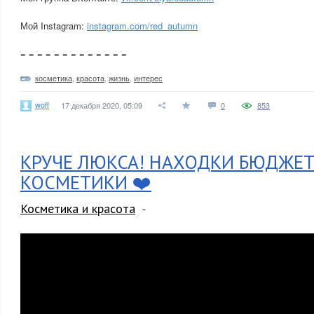
Мой Instagram:
instagram.com/red_autumn
= = = = = = = = = = = = =
косметика
,
красота
,
жизнь
,
интерес
woff
17 декабря 2020, 05:09
0
853
КРУЧЕ ЛЮКСА! НАХОДКИ БЮДЖЕ
КОСМЕТИКИ ❤️
Косметика и красота