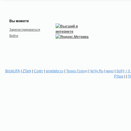
Вы можете
Зарегистрироваться
Войти
BrickUFA
|
ZTark
|
Софт
|
smetafor.ru
|
Техно-Голод
|
ЧеЧу.Ru
|
кино
|
Soft
|
:( 0
РУша
| |
П