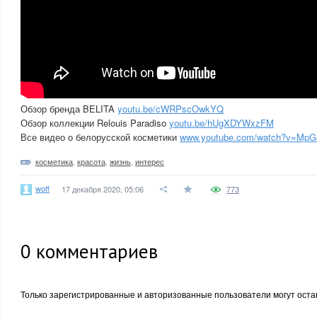
Обзор бренда BELITA
youtu.be/cWRPscOwkYQ
Обзор коллекции Relouis Paradiso
youtu.be/hUgXDYWxzFM
Все видео о белорусской косметики
www.youtube.com/watch?v=MpG
косметика
,
красота
,
жизнь
,
интерес
woff
17 декабря 2020, 05:06
773
0
комментариев
Только зарегистрированные и авторизованные пользователи могут оста