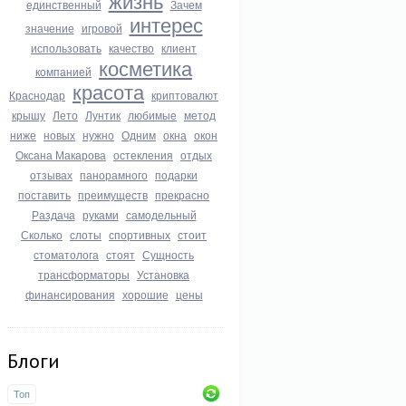
жизнь
единственный
Зачем
интерес
значение
игровой
использовать
качество
клиент
косметика
компанией
красота
Краснодар
криптовалют
крышу
Лето
Лунтик
любимые
метод
ниже
новых
нужно
Одним
окна
окон
Оксана Макарова
остекления
отдых
отзывах
панорамного
подарки
поставить
преимуществ
прекрасно
Раздача
руками
самодельный
Сколько
слоты
спортивных
стоит
стоматолога
стоят
Сущность
трансформаторы
Установка
финансирования
хорошие
цены
Блоги
Топ