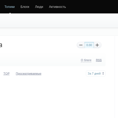
Топики
Блоги
Люди
Активность
а
0.00
О блоге
RSS
TOP
Просматриваемые
За 7 дней