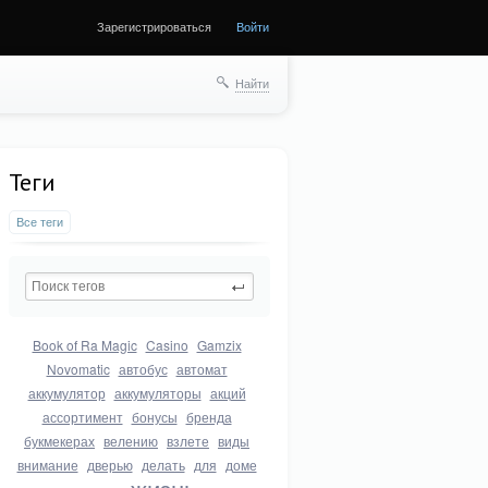
Зарегистрироваться
Войти
Найти
Теги
Все теги
Book of Ra Magic
Casino
Gamzix
Novomatic
автобус
автомат
аккумулятор
аккумуляторы
акций
ассортимент
бонусы
бренда
букмекерах
велению
взлете
виды
внимание
дверью
делать
для
доме