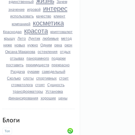
жизнь
единственный
Зачем
интерес
значение
игровой
использовать
качество
клиент
косметика
компанией
красота
Краснодар
криптовалют
крышу
Лето
Лунтик
любимые
метод
ниже
новых
нужно
Одним
окна
окон
Оксана Макарова
остекления
отдых
отзывах
панорамного
подарки
поставить
преимуществ
прекрасно
Раздача
руками
самодельный
Сколько
слоты
спортивных
стоит
стоматолога
стоят
Сущность
трансформаторы
Установка
финансирования
хорошие
цены
Блоги
Топ