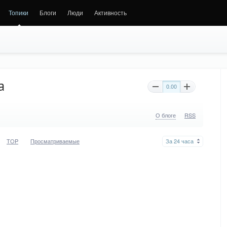
Топики
Блоги
Люди
Активность
а
0.00
О блоге
RSS
TOP
Просматриваемые
За 24 часа