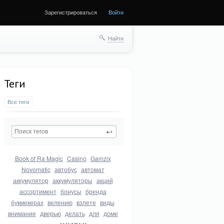
Зарегистрироваться
Войти
Найти
Теги
Все теги
Book of Ra Magic
Casino
Gamzix
Novomatic
автобус
автомат
аккумулятор
аккумуляторы
акций
ассортимент
бонусы
бренда
букмекерах
велению
взлете
виды
внимание
дверью
делать
для
доме