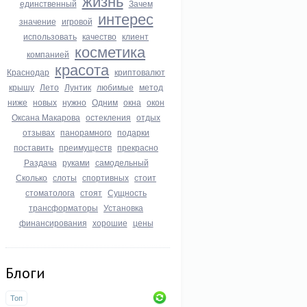
жизнь
единственный
Зачем
интерес
значение
игровой
использовать
качество
клиент
косметика
компанией
красота
Краснодар
криптовалют
крышу
Лето
Лунтик
любимые
метод
ниже
новых
нужно
Одним
окна
окон
Оксана Макарова
остекления
отдых
отзывах
панорамного
подарки
поставить
преимуществ
прекрасно
Раздача
руками
самодельный
Сколько
слоты
спортивных
стоит
стоматолога
стоят
Сущность
трансформаторы
Установка
финансирования
хорошие
цены
Блоги
Топ