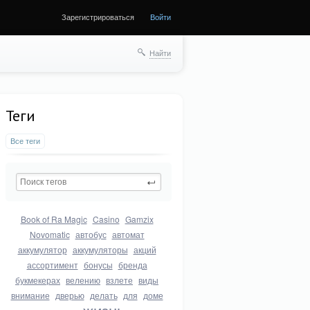
Зарегистрироваться
Войти
Найти
Теги
Все теги
Book of Ra Magic
Casino
Gamzix
Novomatic
автобус
автомат
аккумулятор
аккумуляторы
акций
ассортимент
бонусы
бренда
букмекерах
велению
взлете
виды
внимание
дверью
делать
для
доме