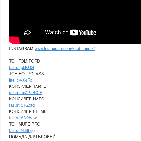
INSTAGRAM
www.instagram.com/kaufmanmk/
ТОН TOM FORD
fas.st/p5KUG
ТОН HOURGLASS
lite.lc/vX4Rp
КОНСИЛЕР TARTE
amzn.to/2PnBOIH
КОНСИЛЕР NARS
fas.st/SRZxtq
КОНСИЛЕР FIT ME
fas.st/AN9HJw
ТОН MUFE PRO
fas.st/Nd9hgg
ПОМАДА ДЛЯ БРОВЕЙ