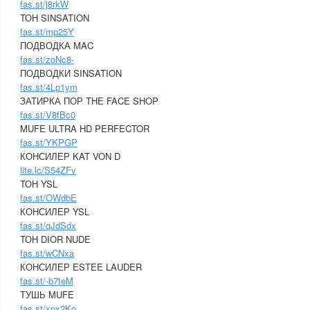
fas.st/j8rkW
ТОН SINSATION
fas.st/mp25Y
ПОДВОДКА MAC
fas.st/zoNc8-
ПОДВОДКИ SINSATION
fas.st/4Lp1ym
ЗАТИРКА ПОР THE FACE SHOP
fas.st/V8fBc0
MUFE ULTRA HD PERFECTOR
fas.st/YKPGP
КОНСИЛЕР KAT VON D
lite.lc/S54ZFv
ТОН YSL
fas.st/OWdbE
КОНСИЛЕР YSL
fas.st/qJdSdx
ТОН DIOR NUDE
fas.st/wCNxa
КОНСИЛЕР ESTEE LAUDER
fas.st/-b7teM
ТУШЬ MUFE
fas.st/xpx2Ko