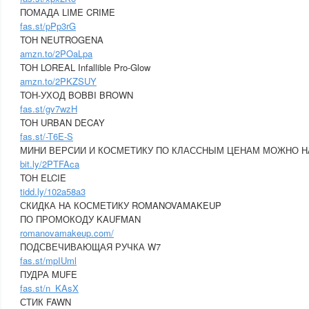
ПОМАДА LIME CRIME
fas.st/pPp3rG
ТОН NEUTROGENA
amzn.to/2POaLpa
ТОН LOREAL Infallible Pro-Glow
amzn.to/2PKZSUY
ТОН-УХОД BOBBI BROWN
fas.st/gv7wzH
ТОН URBAN DECAY
fas.st/-T6E-S
МИНИ ВЕРСИИ И КОСМЕТИКУ ПО КЛАССНЫМ ЦЕНАМ МОЖНО Н
bit.ly/2PTFAca
ТОН ELCIE
tidd.ly/102a58a3
СКИДКА НА КОСМЕТИКУ ROMANOVAMAKEUP
ПО ПРОМОКОДУ KAUFMAN
romanovamakeup.com/
ПОДСВЕЧИВАЮЩАЯ РУЧКА W7
fas.st/mpIUml
ПУДРА MUFE
fas.st/n_KAsX
СТИК FAWN